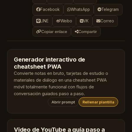
Facebook
WhatsApp
Telegram
LINE
Weibo
VK
Correo
Copiar enlace
Compartir
Generador interactivo de
cheatsheet PWA
Convierte notas en bruto, tarjetas de estudio o
materiales de diálogo en una cheatsheet PWA
móvil totalmente funcional con flujos de
conversación guiados paso a paso.
Abrir prompt
Rellenar plantilla
Video de YouTube a guía paso a