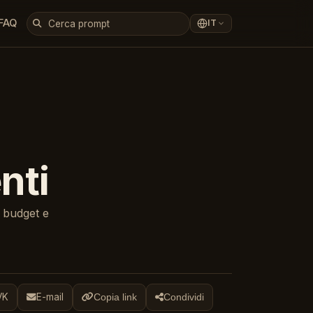
FAQ
IT
nti
, budget e
VK
E-mail
Copia link
Condividi