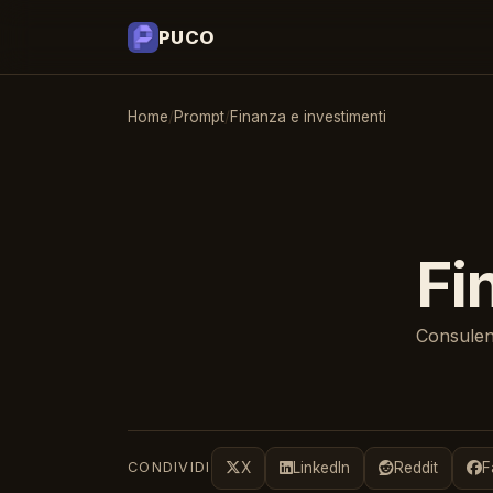
PUCO
Home
/
Prompt
/
Finanza e investimenti
Fi
Consulent
CONDIVIDI
X
LinkedIn
Reddit
F