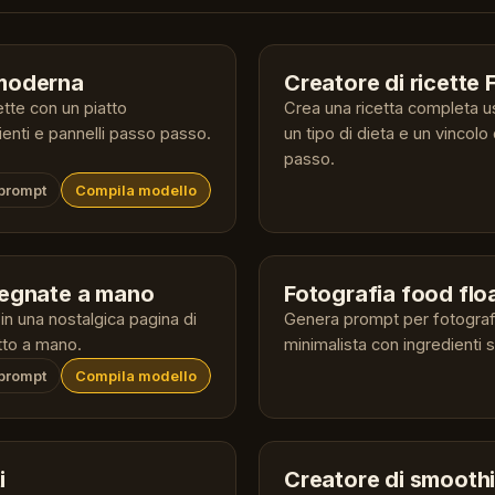
e moderna
Creatore di ricette 
tte con un piatto
Crea una ricetta completa us
ienti e pannelli passo passo.
un tipo di dieta e un vincolo
passo.
 prompt
Compila modello
isegnate a mano
Fotografia food flo
in una nostalgica pagina di
Genera prompt per fotografi
itto a mano.
minimalista con ingredienti
 prompt
Compila modello
i
Creatore di smoothi