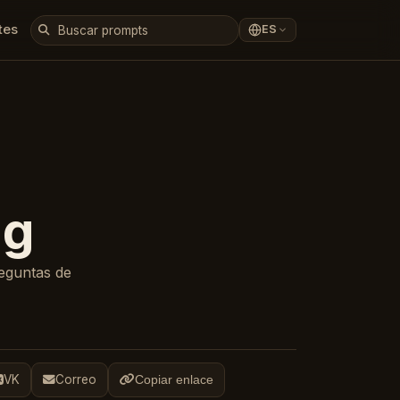
tes
ES
ng
eguntas de
VK
Correo
Copiar enlace