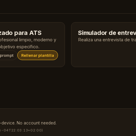
izado para ATS
Simulador de entrev
ofesional limpio, moderno y
Realiza una entrevista de t
bjetivo específico.
 prompt
Rellenar plantilla
-device. No account needed.
8-04T22:03:13+02:00)