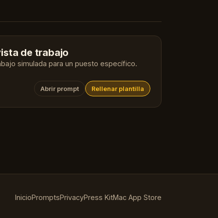
ista de trabajo
rabajo simulada para un puesto específico.
Abrir prompt
Rellenar plantilla
Inicio
Prompts
Privacy
Press Kit
Mac App Store