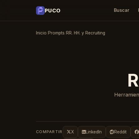
PUCO
Buscar
Inicio
/
Prompts
/
RR. HH. y Recruiting
R
Herramient
COMPARTIR
X
LinkedIn
Reddit