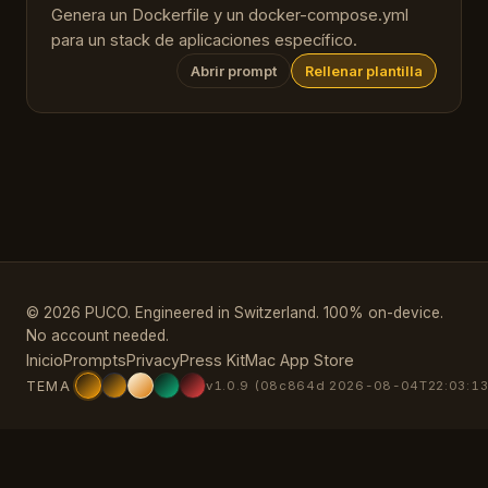
Genera un Dockerfile y un docker-compose.yml
para un stack de aplicaciones específico.
Abrir prompt
Rellenar plantilla
© 2026 PUCO. Engineered in Switzerland. 100% on-device.
No account needed.
Inicio
Prompts
Privacy
Press Kit
Mac App Store
TEMA
v1.0.9 (08c864d 2026-08-04T22:03:13