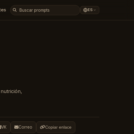
tes
ES
nutrición,
VK
Correo
Copiar enlace