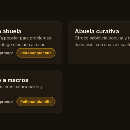
a abuela
Abuela curativa
ía popular para problemas
Ofrece sabiduría popular y 
vintage dibujada a mano.
dolencias, con una voz cari
 prompt
Rellenar plantilla
o a macros
acros nutricionales y
 prompt
Rellenar plantilla