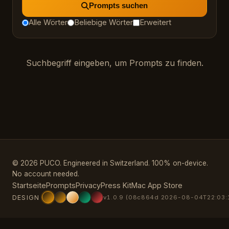
Prompts suchen
Alle Wörter
Beliebige Wörter
Erweitert
Suchbegriff eingeben, um Prompts zu finden.
© 2026 PUCO. Engineered in Switzerland. 100% on-device.
No account needed.
Startseite
Prompts
Privacy
Press Kit
Mac App Store
DESIGN
v1.0.9 (08c864d 2026-08-04T22:03: